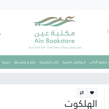
إمنح عينيكَ بريقاً و زدها حُسناً ، اقرأ كتاباً تُحِـبـهُ .
تنمية الذات
فــواصل مميـزة
كتب إنجليزية
فكر و فلسفة
دينية
الهلكوت