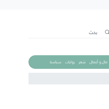
مال و أعمال
شِعر
روايات
سياسة