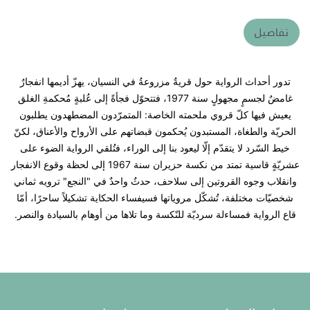
تفاصيل
تدور أحداث الرواية حول قريةٌ مزروعةُ في النسيان، يهزّ أديمها انفجارٌ
غامضٌ لجسمٍ مجهولٍ سنة 1977، فتتحوّل فجأةً إلى عُلبةٍ مُحكمةِ الغلق
يعيش فيها كلّ قروي ملحمته الخاصة: المتمرّدون المضطهدون يطلبون
الحريّة والطغاة، المستبدون يُحكمون قبضاتهم على الأرواح والأعناق، لكنّ
خيط السّرد لا يتقدّم إلّا ليعود بنا إلى الوراء، فتُلقي الرواية الضوء على
عشريّةٍ قاسية تمتد من نكسة حزيران سنة 1967 إلى لحظة وقوع الانفجار
وانقلاب وجوه القروتين إلى سلاحف، حدثٌ واحدٌ في "النجع" ترويه ثماني
شخصيّات مختلفة، تُشكّل مروياتها فسيفساء الحكاية تشكيلاً ساحرًا، أمّا
قاع الرواية فمساءلة سرديّة للنّكسة وما تلاها من أوهام بالسيادة والنصر.