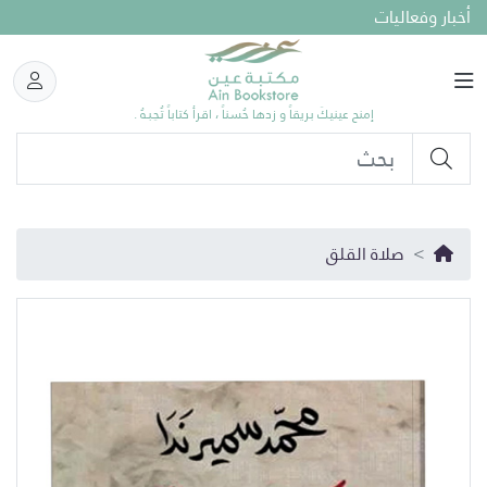
أخبار وفعاليات
إمنح عينيكَ بريقاً و زدها حُسناً ، اقرأ كتاباً تُحِـبـهُ .
صلاة القلق