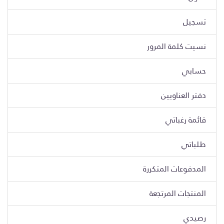
تسجيل
نسيت كلمة المرور
حسابي
دفتر العناويين
قائمة رغباتي
طلباتي
المدفوعات المتكررة
المنتجات المرتجعة
رصيدي